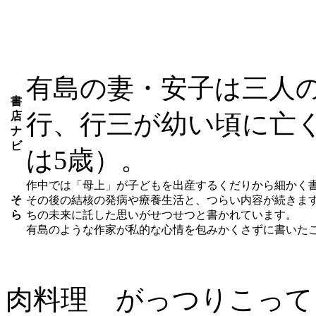
有島の妻・安子は三人
書
行、行三が幼い頃に亡
店
ナ
ビ
は5歳）。
作中では「母上」が子どもを出産するくだりから細かく
そ
その後の結核の発病や療養生活と、つらい内容が続きま
ら
ちの未来に託した思いがせつせつと書かれています。
有島のような作家が私的な心情を包みかくさずに書いた
肉料理 がっつりこって