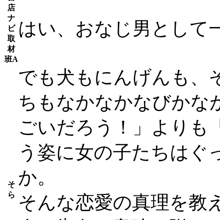
店
ナ
はい、おなじ男として
ビ
取
材
班A
でも犬もにんげんも、
ちもなかなかなびかな
ごいだろう！」よりも
う姿に女の子たちはぐ
か。
そ
ら
そんな恋愛の真理を教