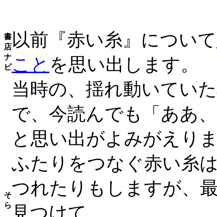
以前『赤い糸』について
書
店
ナ
こと
を思い出します。
ビ
当時の、揺れ動いていた
で、今読んでも「ああ
と思い出がよみがえり
ふたりをつなぐ赤い糸
つれたりもしますが、
そ
ら
見つけて…。