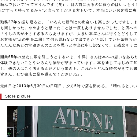
頼んでおいて”って言うんです（笑）。目の前にあるのに買うのはいつもう
に“ずっと待ってるから”と言ってくださる方もいて。本当にいいお客様に
勤務27年を振り返ると、「いろんな新刊との出会いも楽しかったですし、
も楽しかった。やめようと思ったことは一度もありませんでした」と店へ
「うちの店が小さすぎるのもありますが、大きい本屋さんに行くとどうし
お客様が“店の中を二周して何も買わないで出てきた”と話していた気持ち
たたんだあとの常連さんのことを思うと本当に申し訳なくて、と残念そう
開業65年の歴史に幕を引こうとするいま、中津川さんは本への思いをあら
体験できないことやいろんな物語が詰まっています。本を通じてはじめて
し、他の人はこう考えるんだという驚きも。これからどんな時代がきても
皆さん、ぜひ書店に足を運んでくださいね」。
最終日は2013年6月30日の日曜日。夕方5時で店を閉める。「晴れるとい
Store picture