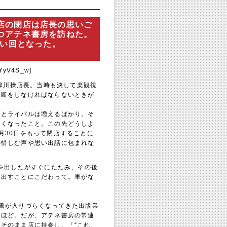
店の閉店は店長の思いご
つアテネ書房を訪ねた。
しい回となった。
vYyV4S_w]
中津川操店長。当時も決して楽観視
決断をしなければならないときが
籍とライバルは増えるばかり。そ
なくなったこと。この先どうしよ
月30日をもって閉店することに
の惜しむ声や思い出話に包まれな
店を出したがすぐにたたみ、その後
を出すことにこだわって。車がな
書が入りづらくなってきた出版業
るほど。だが、アテネ書房の常連
そのまま店に持参し、「“これ、