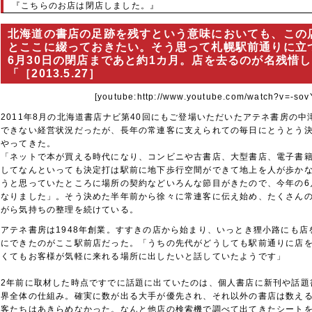
『こちらのお店は閉店しました。』
北海道の書店の足跡を残すという意味においても、この
とここに綴っておきたい。そう思って札幌駅前通りに立
6月30日の閉店まであと約1カ月。店を去るのが名残惜
「［2013.5.27］
[youtube:http://www.youtube.com/watch?v=-so
2011年8月の北海道書店ナビ第40回にもご登場いただいたアテネ書房の
できない経営状況だったが、長年の常連客に支えられての毎日にとうとう
やってきた。
「ネットで本が買える時代になり、コンビニや古書店、大型書店、電子書
してなんといっても決定打は駅前に地下歩行空間ができて地上を人が歩か
うと思っていたところに場所の契約などいろんな節目がきたので、今年の6
なりました」。そう決めた半年前から徐々に常連客に伝え始め、たくさん
がら気持ちの整理を続けている。
アテネ書房は1948年創業。すすきの店から始まり、いっとき狸小路にも
にできたのがここ駅前店だった。「うちの先代がどうしても駅前通りに店
くてもお客様が気軽に来れる場所に出したいと話していたようです」
2年前に取材した時点ですでに話題に出ていたのは、個人書店に新刊や話題
界全体の仕組み。確実に数が出る大手が優先され、それ以外の書店は数え
客たちはあきらめなかった。なんと他店の検索機で調べて出てきたシートを