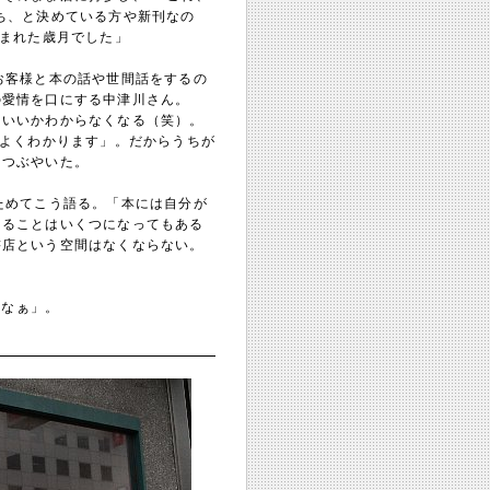
ち、と決めている方や新刊なの
恵まれた歳月でした」
お客様と本の話や世間話をするの
の愛情を口にする中津川さん。
ていいかわからなくなる（笑）。
がよくわかります」。だからうちが
につぶやいた。
ためてこう語る。「本には自分が
知ることはいくつになってもある
書店という空間はなくならない。
いなぁ」。