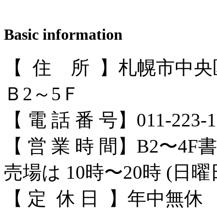
Basic information
【 住 所 】札幌市中央区
Ｂ2～5Ｆ
【 電 話 番 号】011-223-1
【 営 業 時 間】B2〜4
売場は 10時〜20時 (日曜
【 定 休 日 】年中無休