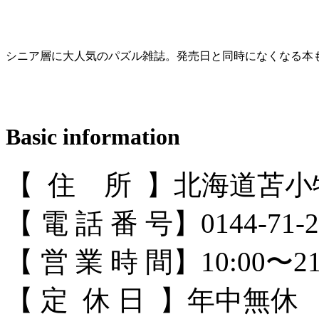
シニア層に大人気のパズル雑誌。発売日と同時になくなる本
Basic information
【 住 所 】北海道苫
【 電 話 番 号】0144-71-2
【 営 業 時 間】10:00〜21
【 定 休 日 】年中無休