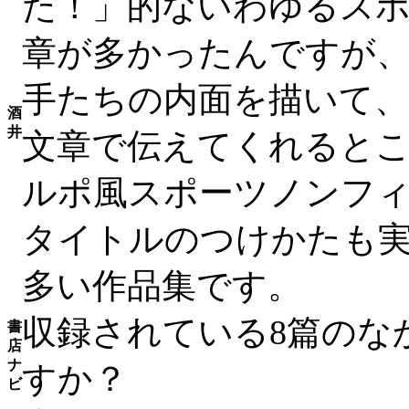
た！」的ないわゆるス
章が多かったんですが
手たちの内面を描いて
酒
井
文章で伝えてくれると
ルポ風スポーツノンフ
タイトルのつけかたも
多い作品集です。
収録されている8篇のな
書
店
ナ
すか？
ビ