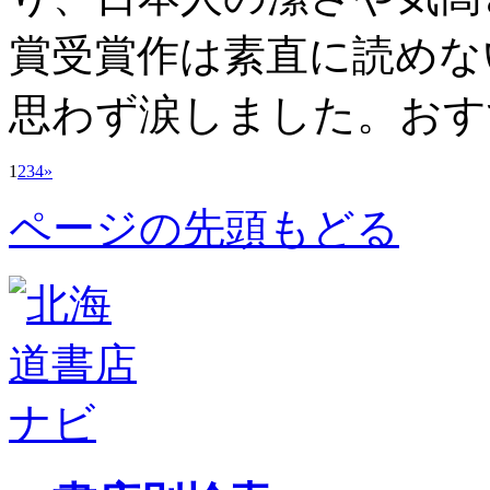
賞受賞作は素直に読めな
思わず涙しました。おす
1
2
3
4
»
ページの先頭もどる