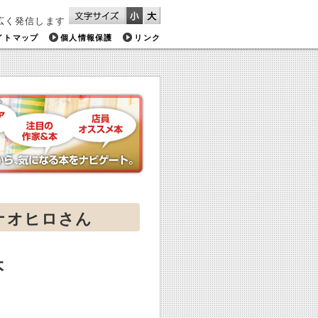
広く発信します
イトマップ
個人情報保護
リンク
吉田 ナオヒロさん
本