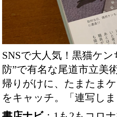
SNSで大人気！黒猫ケン
防”で有名な尾道市立美
帰りがけに、たまたまケ
をキャッチ。「連写しま
書店ナビ
：
1も2もコロ