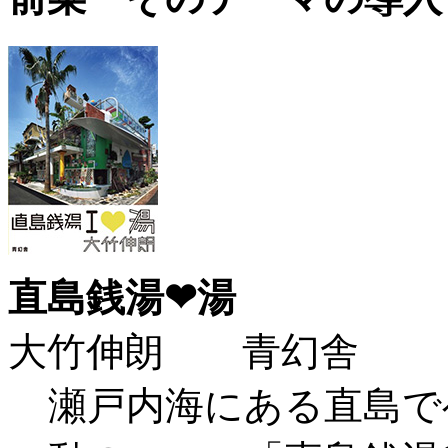
直島銭湯❤湯
大竹伸朗 青幻舎
瀬戸内海にある直島で