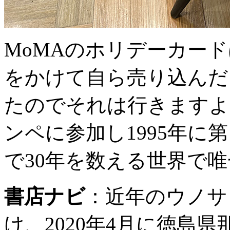
MoMAのホリデーカー
をかけて自ら売り込んだ
たのでそれは行きますよ
ンペに参加し1995年に
で30年を数える世界で
書店ナビ
：
近年のウノサ
け、2020年4月に徳島