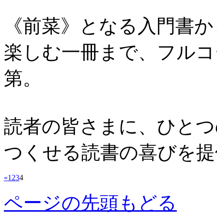
《前菜》となる入門書か
楽しむ一冊まで、フルコ
第。
読者の皆さまに、ひとつ
つくせる読書の喜びを提
«
1
2
3
4
ページの先頭もどる