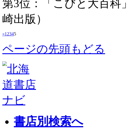
第3位：「こびと大百科
崎出版）
«
1
2
3
4
5
ページの先頭もどる
書店別検索へ