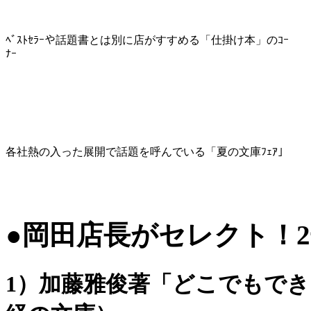
ﾍﾞｽﾄｾﾗｰや話題書とは別に店がすすめる「仕掛け本」のｺｰ
ﾅｰ
各社熱の入った展開で話題を呼んでいる「夏の文庫ﾌｪｱ」
●岡田店長がセレクト！
1）加藤雅俊著「どこでもで