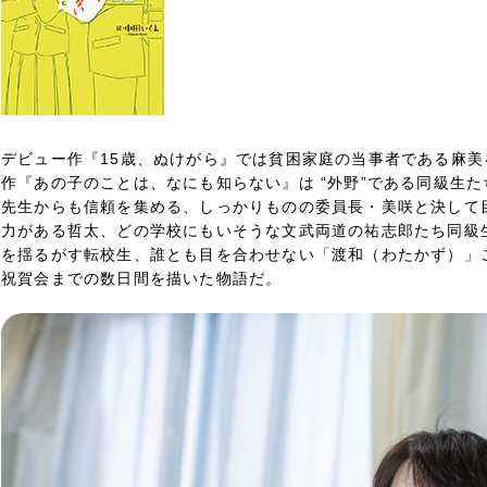
デビュー作『15歳、ぬけがら』では貧困家庭の当事者である麻
作『あの子のことは、なにも知らない』は “外野”である同級生
先生からも信頼を集める、しっかりものの委員長・美咲と決して
力がある哲太、どの学校にもいそうな文武両道の祐志郎たち同級
を揺るがす転校生、誰とも目を合わせない「渡和（わたかず）」
祝賀会までの数日間を描いた物語だ。