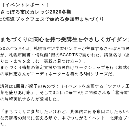
［イベントレポート ］
さっぽろ市民カレッジ2020冬期
北海道ブックフェスで始める参加型まちづくり
まちづくりに関心を持つ受講生をやさしくガイダン
2020年2月4日、札幌市生涯学習センターが主催するさっぽろ市
が、札幌市図書・情報館2階のSCARTSで開かれた。講座名は
りに～まちを楽しむ 実践と見つけ方～》。
まちづくり構想の策定支援や市民向けワークショップを行う株式
の蔵田恵さんがコーディネーターを務める3回シリーズだ。
講師は1回目が親子のものづくりイベントを企画する「ツクリテ
菜を盛りあげ隊」、そして3回目に毎年9月に開催される「北海
の尾崎実帆子さんが登場した。
「まちづくりに参加したいけれど、具体的に何を糸口にしたらい
な受講者の疑問に答える形で、本でつながるイベント「北海道ブ
た。