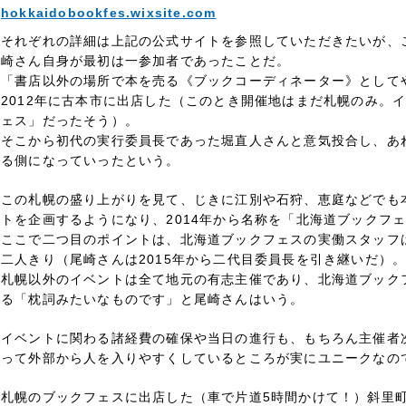
hokkaidobookfes.wixsite.com
それぞれの詳細は上記の公式サイトを参照していただきたいが、
崎さん自身が最初は一参加者であったことだ。
「書店以外の場所で本を売る《ブックコーディネーター》として
2012年に古本市に出店した（このとき開催地はまだ札幌のみ。
ェス」だったそう）。
そこから初代の実行委員長であった堀直人さんと意気投合し、あ
る側になっていったという。
この札幌の盛り上がりを見て、じきに江別や石狩、恵庭などでも
トを企画するようになり、2014年から名称を「北海道ブックフ
ここで二つ目のポイントは、北海道ブックフェスの実働スタッフ
二人きり（尾崎さんは2015年から二代目委員長を引き継いだ）
札幌以外のイベントは全て地元の有志主催であり、北海道ブック
る「枕詞みたいなものです」と尾崎さんはいう。
イベントに関わる諸経費の確保や当日の進行も、もちろん主催者
って外部から人を入りやすくしているところが実にユニークなの
札幌のブックフェスに出店した（車で片道5時間かけて！）斜里