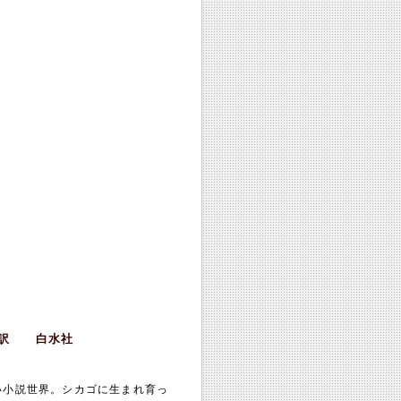
！
／訳 白水社
い小説世界。シカゴに生まれ育っ