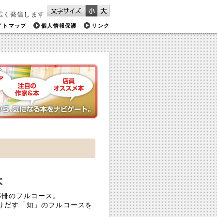
広く発信します
イトマップ
個人情報保護
リンク
本
5冊のフルコース。
りだす「知」のフルコースを