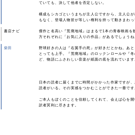
ていても、決して他者を否定しない。
構成もシカゴというまちが主人公ですから、主人公が
もなく、登場人物皆が等しい権利を持って動きまわっ
書店ナビ
傑作と名高い『荒廃地域』はまるで1本の青春映画を
方それぞれに「お気に入りの作品」があるでしょうね
柴田
野球好きの人は『右翼手の死』が好きだとかね。あと
とっても上手。『荒廃地域』のロックンロールや『冬
ど、物語にふさわしい音楽が紙面の底を流れています
日本の読者に届くまでに時間がかかった作家ですが、
読者がいる。その実感をつかむことができた一冊です
ご本人もぼくのことを信頼してくれて、会えば心を開
訳者冥利に尽きます。