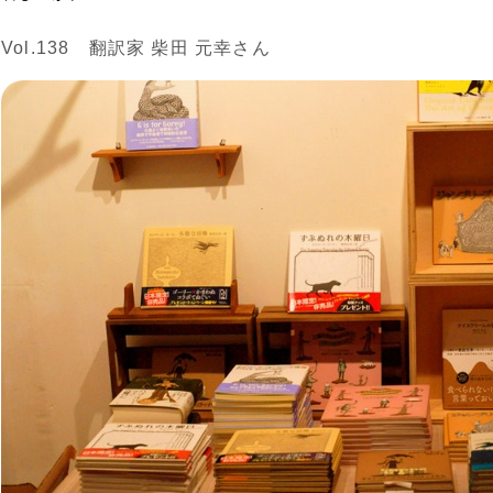
Vol.138 翻訳家 柴田 元幸さん