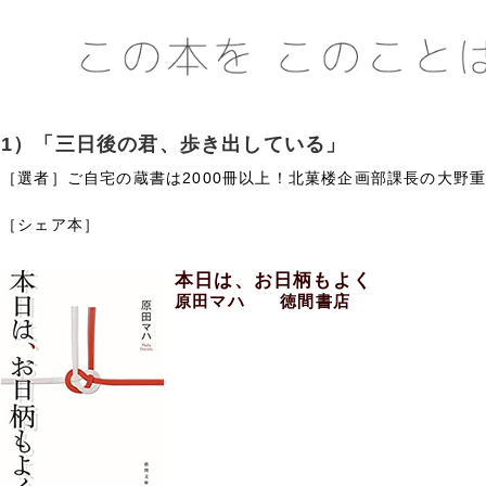
1）「三日後の君、歩き出している」
［選者］ご自宅の蔵書は2000冊以上！北菓楼企画部課長の大野
［シェア本］
本日は、お日柄もよく
原田マハ 徳間書店