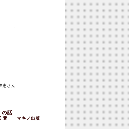
佳恵さん
」の話
原 豊 マキノ出版