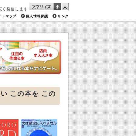
広く発信します
イトマップ
個人情報保護
リンク
い この本を この