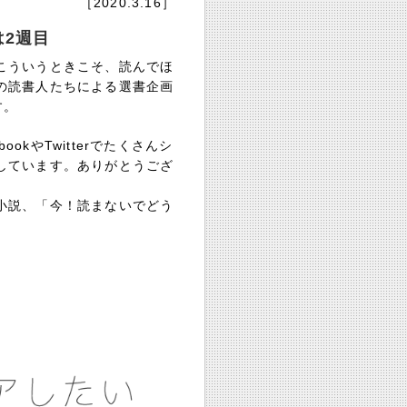
［2020.3.16］
2週目
こういうときこそ、読んでほ
の読書人たちによる選書企画
す。
okやTwitterでたくさんシ
しています。ありがとうござ
小説、「今！読まないでどう