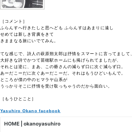
［コメント］
ふらんすへ行きたしと思へども ふらんすはあまりに遠し
せめては新しき背廣をきて
きままなる旅にいでてみん。
てな感じで、詩人の萩原朔太郎は抒情をスマートに言ってまして
大好きな詩でかつて苗穂駅ホームにも掲げられてましたが、
それとは逆に、まあ、この爺さんの減らず口に次ぐ減らず口。
あーだこーだに次ぐあーだこーだ。それはもうひどいもんで。
ところが僕の中のヒマラヤ山系が
うっかりそこに抒情を受け取っちゃうのだから面白い。
［もうひとこと］
Yasuhiro Okano facebook