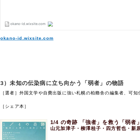
okano-id.wixsite.com
3）未知の伝染病に立ち向かう「弱者」の物語
［選者］外国文学や自費出版に強い札幌の柏艪舎の編集者、可知
［シェア本］
1/4 の奇跡 「強者」を救う「弱者
山元加津子・柳澤桂子・四方哲也・新