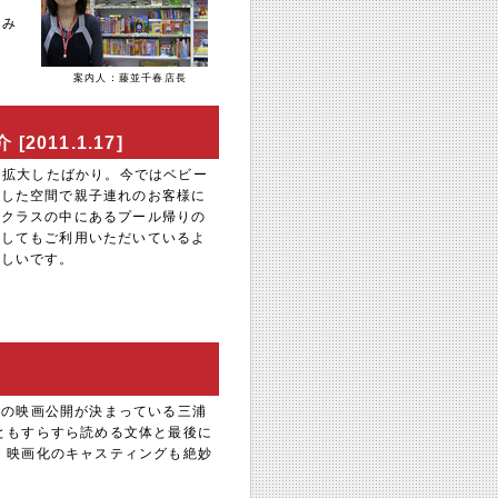
てみ
案内人：藤並千春店長
11.1.17]
に拡大したばかり。今ではベビー
とした空間で親子連れのお客様に
マクラスの中にあるプール帰りの
としてもご利用いただいているよ
嬉しいです。
』の映画公開
が決まっている
三浦
ともすらすら読める文体と最後に
。映画化のキャスティングも絶妙