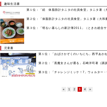
趣味生活書
第１位：「続 体脂肪計タニタの社員食堂」タニタ著（
第２位：「体脂肪計タニタの社員食堂」タニタ著（大和
第３位：「明るい暮らしの家計簿2011」（ときわ総合
児童書
第１位：「おばけかぞくのいちにち」西平あか
第２位：「黒魔女さんが通る」石崎洋司著（講
第３位：「チャレンジミッケ！7」ウォルター・
«
1
2
3
4
»