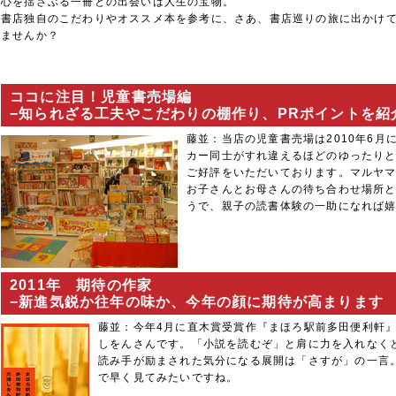
心を揺さぶる一冊との出会いは人生の宝物。
書店独自のこだわりやオススメ本を参考に、さあ、書店巡りの旅に出かけ
ませんか？
ココに注目！児童書売場編
−知られざる工夫やこだわりの棚作り、PRポイントを紹介 [20
藤並：当店の児童書売場は2010年6月
カー同士がすれ違えるほどのゆったり
ご好評をいただいております。マルヤ
お子さんとお母さんの待ち合わせ場所
うで、親子の読書体験の一助になれば
2011年 期待の作家
−新進気鋭か往年の味か、今年の顔に期待が高まります
藤並：今年4月に直木賞受賞作
『まほろ駅前多田便利軒
しをん
さんです。「小説を読むぞ」と肩に力を入れなく
読み手が励まされた気分になる展開は「さすが」の一言
で早く見てみたいですね。