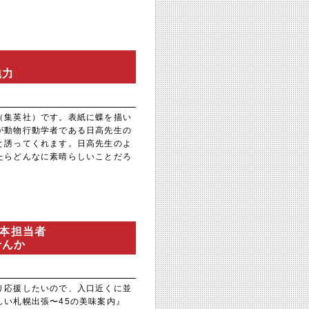
魅力
（集英社）です。表紙に蝶を描い
が動物行動学者である日高先生の
と誘ってくれます。日高先生のよ
たらどんなに素晴らしいことだろ
道本担当者
せんか
り応援したいので、入口近くに並
しい札幌出張〜45の美味案内』