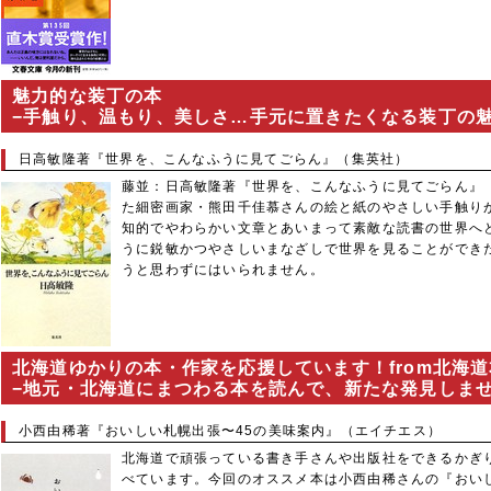
魅力的な装丁の本
−手触り、温もり、美しさ…手元に置きたくなる装丁の
日高敏隆著『世界を、こんなふうに見てごらん』（集英社）
藤並：
日高敏隆
著『世界を、こんなふうに見てごらん』
た細密画家・
熊田千佳慕
さんの絵と紙のやさしい手触り
知的でやわらかい文章とあいまって素敵な読書の世界へ
うに鋭敏かつやさしいまなざしで世界を見ることができ
うと思わずにはいられません。
北海道ゆかりの本・作家を応援しています！from北海
−地元・北海道にまつわる本を読んで、新たな発見しま
小西由稀著『おいしい札幌出張〜45の美味案内』（エイチエス）
北海道で頑張っている書き手さんや出版社をできるかぎ
べています。今回のオススメ本は
小西由稀
さんの『おい