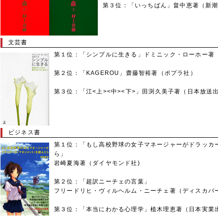
第３位：「いっちばん」畠中恵著（新
文芸書
第１位：「シンプルに生きる」ドミニック・ローホー著
第２位：「KAGEROU」齋藤智裕著（ポプラ社）
第３位：「江<上><中><下>」田渕久美子著（日本放送
ビジネス書
第１位：「もし高校野球の女子マネージャーがドラッカ
ら」
岩崎夏海著（ダイヤモンド社)
第２位：「超訳ニーチェの言葉」
フリードリヒ・ヴィルヘルム・ニーチェ著（ディスカバー
第３位：「本当にわかる心理学」植木理恵著（日本実業