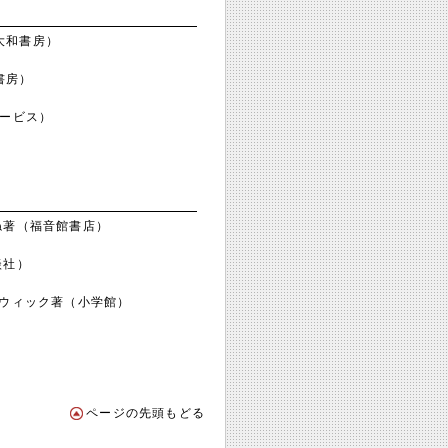
大和書房）
書房）
サービス）
ね著（福音館書店）
談社）
ウィック著（小学館）
ページの先頭もどる