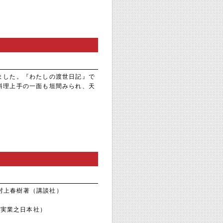
ました。『わたしの渡世日記』で
料理上手の一面も垣間みられ、天
。
」村上春樹著（講談社）
（実業之日本社）