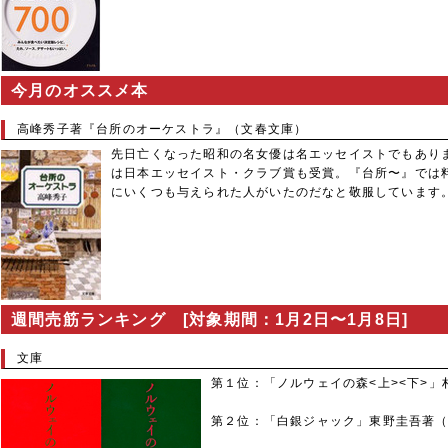
今月のオススメ本
高峰秀子著『台所のオーケストラ』（文春文庫）
先日亡くなった昭和の名女優は名エッセイストでもあり
は日本エッセイスト・クラブ賞も受賞。『台所〜』では
にいくつも与えられた人がいたのだなと敬服しています
週間売筋ランキング [対象期間：1月2日〜1月8日]
文庫
第１位：「ノルウェイの森<上><下>
第２位：「白銀ジャック」東野圭吾著