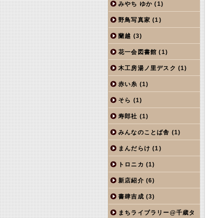
みやち ゆか
(1)
野鳥写真家
(1)
蘭越
(3)
花一会図書館
(1)
木工房湯ノ里デスク
(1)
赤い糸
(1)
そら
(1)
寿郎社
(1)
みんなのことば舎
(1)
まんだらけ
(1)
トロニカ
(1)
新店紹介
(6)
書肆吉成
(3)
まちライブラリー@千歳タ