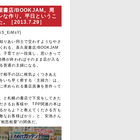
店/BOOKJAM。周
ンな作り。平日というこ
2013.7.29］
ZSS_EiMsY]
知りあい同士で交わすようなやさ
れる。喜久屋書店/BOOKJAM
。子育てが一段落し、思いきって
勤務が終わればそのまま店が入る
る普通の主婦になる。
で相手の話に根気よくつきあえ
をいち早く察する〈主婦力〉は、
に求められる書店員像を形作って
、と札幌の書店で下見をしてきた
ださるお客様や、TPP関連の本は
るかもよ？と教えてくださる方も
敵なお客様ばかり」と、安池さん
“相思相愛”の関係だ。