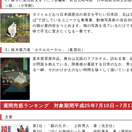
2）勝手に憲法前文をうたう会編集、岩合光昭写真「日本国憲法前文お国
ン版」（小学館）
タイトルどおり日本国憲法の前文を平たい日本語、北は
ば”で訳しているユニークな教養書。動物写真家の岩合光
の猫が案内役をつとめます。猫の写真を見ているだけで
味で手元に置きたくなる一冊です。
3）桜木紫乃著「ホテルローヤル」（集英社）
直木賞受賞作品。舞台は北国のラブホテル。訪れる客、
が問題を抱えている。閉塞感が蔓延する日常のなか、男
る一瞬。そのかけがえのない時間を瑞々しく描いていま
週間売筋ランキング 対象期間平成25年7月10日～7月1
文庫
第1位：「鏡の欠片」 上田秀人 著（光文社）
第2位：「ぼくが探偵だった夏」 内田康夫 著（講談