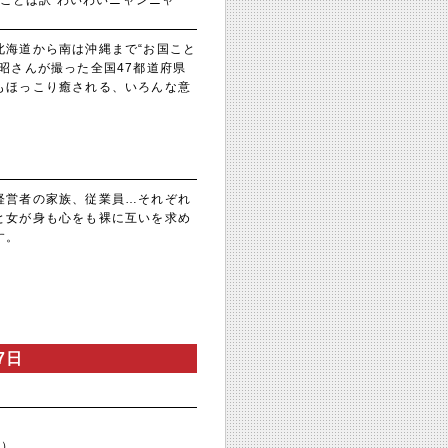
ことば訳 わいわいニャンニャ
北海道から南は沖縄まで“お国こと
昭さんが撮った全国47都道府県
もほっこり癒される、いろんな意
経営者の家族、従業員…それぞれ
と女が身も心をも裸に互いを求め
す。
7日
社）