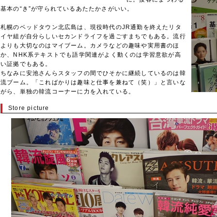
基本の“き”が守られているあたたかさがいい。
札幌のベッドタウン北広島は、現役時代のJR通勤を終えたリタ
イヤ組が自分らしいセカンドライフを過ごすまちでもある。流行
よりも大切なのはマイブーム。カメラなどの趣味や実用書のほ
か、NHK系テキストでも語学関連がよく動くのは学習意欲が高
い証拠でもある。
ちなみに安池さんらスタッフの間でひそかに継続しているのは韓
流ブーム。「こればかりは趣味と仕事を兼ねて（笑）」と言いな
がら、単独の韓流コーナーに力を入れている。
Store picture