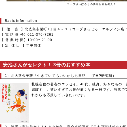
コープさっぽろとの共同企画も発見！
Basic information
【 住 所 】北広島市栄町1丁目４－１（コープさっぽろ エルフィン店 
【 電 話 番 号】011-376-7261
【 営 業 時 間】10:00〜21:00
【 定 休 日 】年中無休
安池さんがセレクト！ 3冊のおすすめ本
1）北大路公子著「生きていてもいいかしら日記」（PHP研究所）
札幌在住の著者のエッセイ。40代、独身。好きなもの、
滅ぼす」。笑いすぎてお腹が痛くなる一冊です。当店で
れからも応援していきたいです。