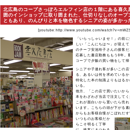
北広島のコープさっぽろエルフィン店の１階にある喜久屋書
囲のインショップに取り囲まれた、仕切りなしのオープ
ともあり、のんびりと本を物色するシニアの姿が多かった。［
[youtube:http://www.youtube.com/watch?v=mW
「いらっしゃいませ！」の前に
しい「こんにちは〜」が迎えてく
のチーフ安池玲子さんの接客だ
応募した書店勤務ももう8年。
コープで夕飯の買い物をして帰
シニアや子連れ客が多いこの店
る、あるいは何を求めているか
特化した本の知識よりもはるか
いる。
他方、「この店で買いたいから
本をわざわざ当店で注文してく
これが面白いから置いたら売れ
います。こちらの頭が下がる素
からもお客様自慢がこぼれだす
いつものお客様だか
らこそ明るく丁寧
に。接客にまつわる