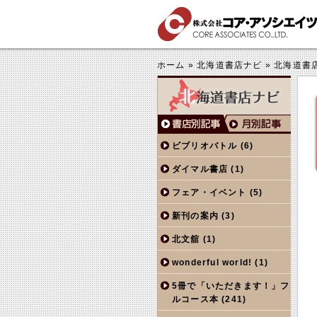
する
きくする
ホーム
»
北海道書店ナビ
»
北海道書店
ビブリオバトル
(6)
ダイマル書店
(1)
フェア・イベント
(5)
新刊の案内
(3)
北文舘
(1)
wonderful world!
(1)
5冊で「いただきます！」フ
ルコース本
(241)