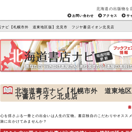
北海道の出版物を
お問い合わせ
アクセス
サ
店ナビ【札幌市外 道東地区版】北見市 フジヤ書店イオン北見店
北海道書店ナビ【札幌市外 道東地
ヤ書店イオン北見店
書
心を揺さぶる一冊との出会いは人生の宝物。書店独自のこだわりやオスス
旅に出かけてみませんか？