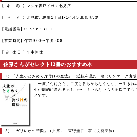
【 名 称 】フジヤ書店イオン北見店
【 住 所 】北見市北進町1丁目1-1イオン北見店3階
【電話番号】0157-69-3111
【営業時間】午前9:00〜午後9:00
【 定 休 日 】年中無休
佐藤さんがセレクト!3冊のおすすめ本
1）「人生がときめく片付けの魔法」 近藤麻理恵 著（サンマーク出版
「一度片付けたら、二度と散らからなくなり、一生きれ
生が劇的に変わるらしい〜！！いらないものを捨てて心
メです。
2）「ガリレオの苦悩」（文庫） 東野圭吾 著（文藝春秋）