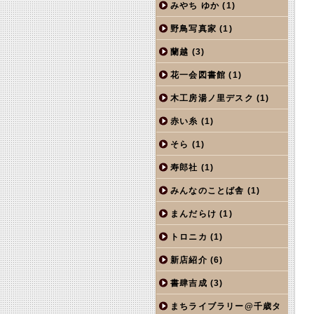
みやち ゆか
(1)
野鳥写真家
(1)
蘭越
(3)
花一会図書館
(1)
木工房湯ノ里デスク
(1)
赤い糸
(1)
そら
(1)
寿郎社
(1)
みんなのことば舎
(1)
まんだらけ
(1)
トロニカ
(1)
新店紹介
(6)
書肆吉成
(3)
まちライブラリー@千歳タ