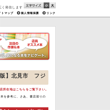
広く発信します
イトマップ
個人情報保護
リンク
区版】北見市 フジ
店所在地はこちらをご覧下さい。
メ本を参考に、さあ、書店巡りの