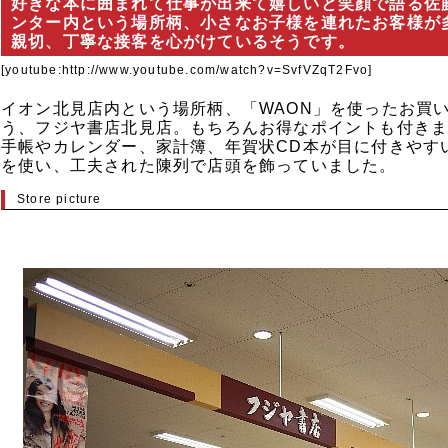
好きな本に囲まれて仕事が出来て嬉しいと笑顔で語る佐
ンター内という場所柄、小さなお子様を連れたお客様が
親切、丁寧な接客を心がけているそうです。
[youtube:http://www.youtube.com/watch?v=SvfVZqT2Fvo]
イオン北見店内という場所柄、「WAON」を使ったお買
う、フジヤ書店北見店。もちろんお得なポイントも付き
手帳やカレンダー、家計簿、年賀状CD本が目に付きやす
を使い、工夫された陳列で店頭を飾っていました。
Store picture