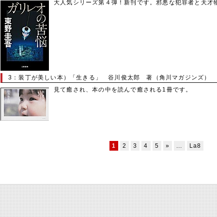
大人気シリーズ第４弾！新刊です。邪悪な犯罪者と天才
3：装丁が美しい本）「生きる」 谷川俊太郎 著（角川マガジンズ）
見て癒され、本の中を読んで癒される1冊です。
1
2
3
4
5
»
...
La8