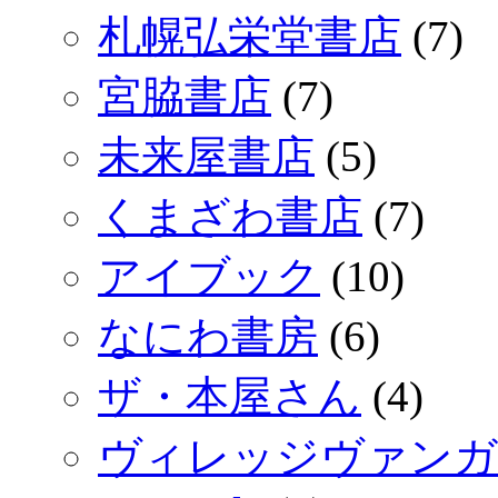
札幌弘栄堂書店
(7)
宮脇書店
(7)
未来屋書店
(5)
くまざわ書店
(7)
アイブック
(10)
なにわ書房
(6)
ザ・本屋さん
(4)
ヴィレッジヴァンガ