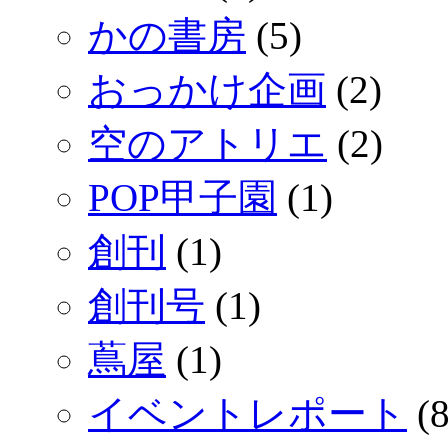
かの書房
(5)
おっかけ企画
(2)
空のアトリエ
(2)
POP甲子園
(1)
創刊
(1)
創刊号
(1)
蔦屋
(1)
イベントレポート
(8