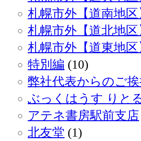
札幌市外【道南地区
札幌市外【道北地区
札幌市外【道東地区
特別編
(10)
弊社代表からのご挨
ぶっくはうす りと
アテネ書房駅前支店
北友堂
(1)