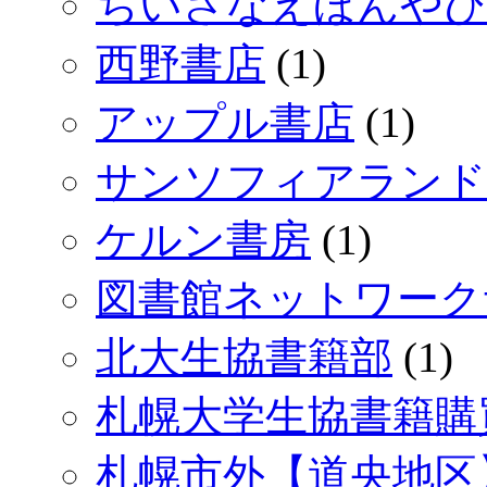
ちいさなえほんやひ
西野書店
(1)
アップル書店
(1)
サンソフィアランド
ケルン書房
(1)
図書館ネットワーク
北大生協書籍部
(1)
札幌大学生協書籍購
札幌市外【道央地区