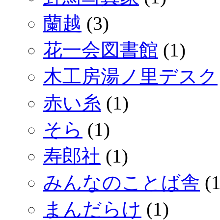
蘭越
(3)
花一会図書館
(1)
木工房湯ノ里デスク
赤い糸
(1)
そら
(1)
寿郎社
(1)
みんなのことば舎
(1
まんだらけ
(1)