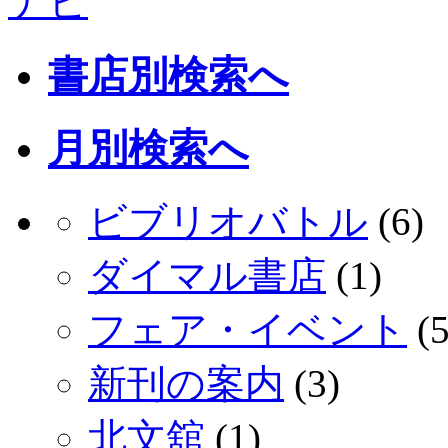
書店別検索へ
月別検索へ
ビブリオバトル
(6)
ダイマル書店
(1)
フェア・イベント
(5
新刊の案内
(3)
北文舘
(1)