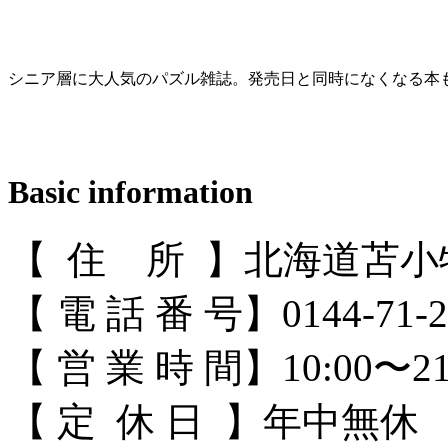
シニア層に大人気のパズル雑誌。発売日と同時になくなる本
Basic information
【 住 所 】北海道苫
【 電 話 番 号】0144-71-2
【 営 業 時 間】10:00〜21
【 定 休 日 】年中無休