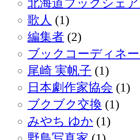
北海道ブックシェア
歌人
(1)
編集者
(2)
ブックコーディネー
尾崎 実帆子
(1)
日本劇作家協会
(1)
ブクブク交換
(1)
みやち ゆか
(1)
野鳥写真家
(1)