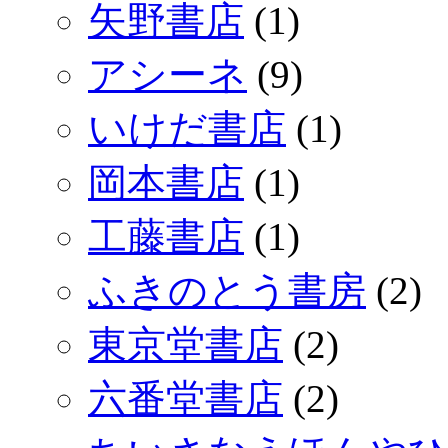
矢野書店
(1)
アシーネ
(9)
いけだ書店
(1)
岡本書店
(1)
工藤書店
(1)
ふきのとう書房
(2)
東京堂書店
(2)
六番堂書店
(2)