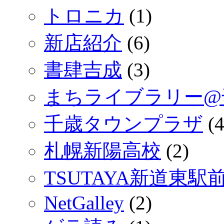
トロニカ
(1)
新店紹介
(6)
書肆吉成
(3)
まちライブラリー@
千歳タウンプラザ
(4
札幌新陽高校
(2)
TSUTAYA新道東駅
NetGalley
(2)