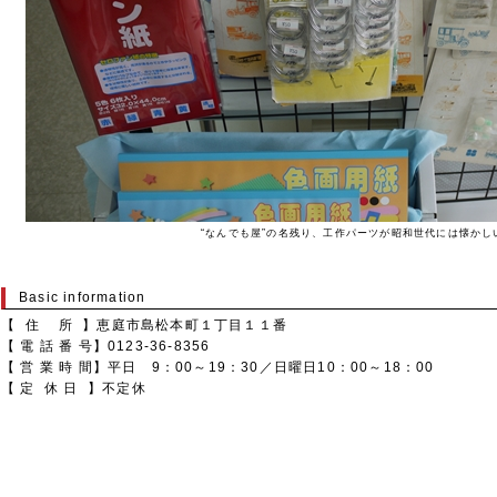
“なんでも屋”の名残り、工作パーツが昭和世代には懐かし
Basic information
【 住 所 】恵庭市島松本町１丁目１１番
【 電 話 番 号】0123-36-8356
【 営 業 時 間】平日 9：00～19：30／日曜日10：00～18：00
【 定 休 日 】不定休