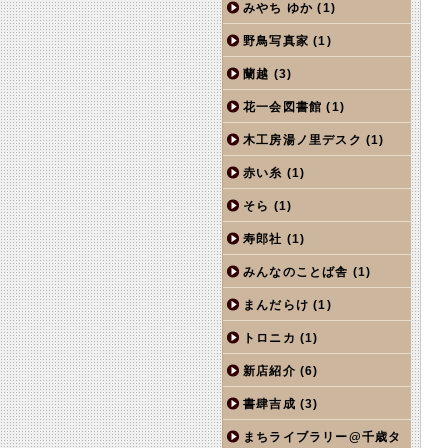
みやち ゆか
(1)
野鳥写真家
(1)
蘭越
(3)
花一会図書館
(1)
木工房湯ノ里デスク
(1)
赤い糸
(1)
そら
(1)
寿郎社
(1)
みんなのことば舎
(1)
まんだらけ
(1)
トロニカ
(1)
新店紹介
(6)
書肆吉成
(3)
まちライブラリー@千歳タ