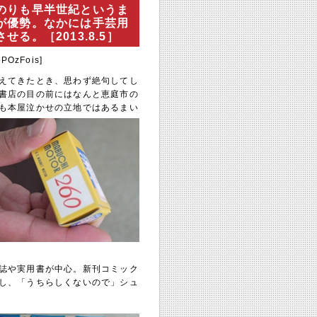
のりも早半世紀というま
が優勢。なかには手芸用
。［2013.8.5］
BPOzFois]
えてきたとき、思わず絶句してし
書店の目の前にはなんと恵庭市の
も本屋泣かせの立地ではあるまい
誌や実用書が中心。新刊コミック
し、「うちらしくないので」シュ