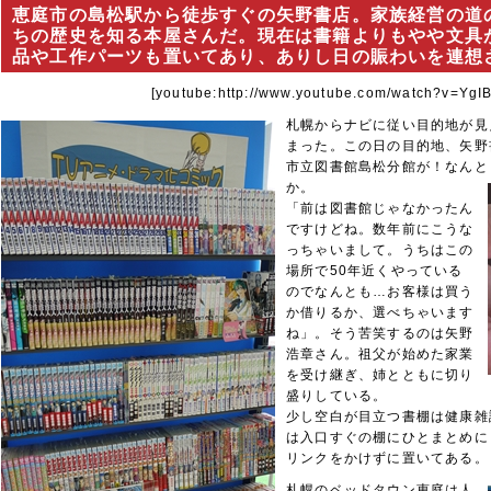
恵庭市の島松駅から徒歩すぐの矢野書店。家族経営の道
ちの歴史を知る本屋さんだ。現在は書籍よりもやや文具
品や工作パーツも置いてあり、ありし日の賑わいを連想させる
[youtube:http://www.youtube.com/watch?v=YgI
札幌からナビに従い目的地が見
まった。この日の目的地、矢野
市立図書館島松分館が！なんと
か。
「前は図書館じゃなかったん
ですけどね。数年前にこうな
っちゃいまして。うちはこの
場所で50年近くやっている
のでなんとも…お客様は買う
か借りるか、選べちゃいます
ね」。そう苦笑するのは矢野
浩章さん。祖父が始めた家業
を受け継ぎ、姉とともに切り
盛りしている。
少し空白が目立つ書棚は健康雑
は入口すぐの棚にひとまとめに
リンクをかけずに置いてある。
札幌のベッドタウン恵
庭は人