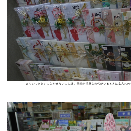
まちのつきあいに欠かせないのし袋。筆耕が得意な先代がいるときは名入れの