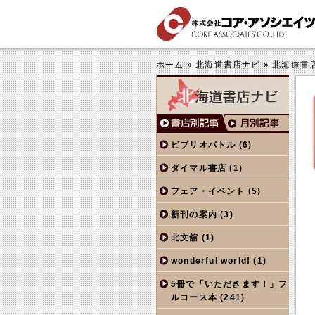
する
きくする
ホーム
»
北海道書店ナビ
»
北海道書
ビブリオバトル
(6)
ダイマル書店
(1)
フェア・イベント
(5)
新刊の案内
(3)
北文舘
(1)
wonderful world!
(1)
5冊で「いただきます！」フ
ルコース本
(241)