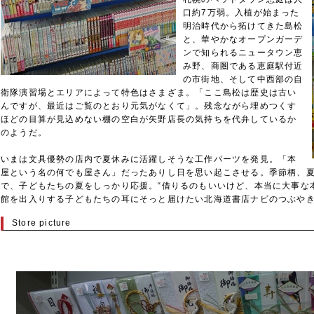
口約7万弱。入植が始まった
明治時代から拓けてきた島松
と、華やかなオープンガーデ
ンで知られるニュータウン恵
み野、商圏である恵庭駅付近
の市街地、そして中西部の自
衛隊演習場とエリアによって特色はさまざま。「ここ島松は歴史は古い
んですが、最近はご覧のとおり元気がなくて」。残念ながら埋めつくす
ほどの目算が見込めない棚の空白が矢野店長の気持ちを代弁しているか
のようだ。
いまは文具優勢の店内で夏休みに活躍しそうな工作パーツを発見。「本
屋という名の何でも屋さん」だったありし日を思い起こさせる。季節柄、
で、子どもたちの夏をしっかり応援。“借りるのもいいけど、本当に大事な
館を出入りする子どもたちの耳にそっと届けたい北海道書店ナビのつぶや
Store picture