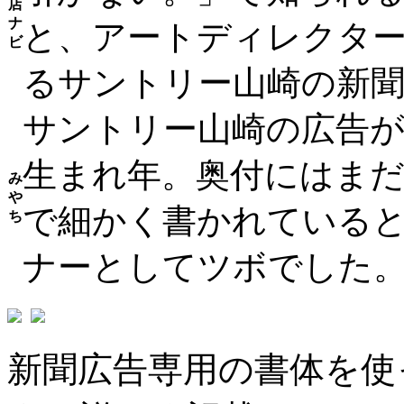
店
ナ
と、アートディレクタ
ビ
るサントリー山崎の新
サントリー山崎の広告が
生まれ年。奥付にはま
み
や
で細かく書かれている
ち
ナーとしてツボでした
新聞広告専用の書体を使