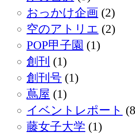
おっかけ企画
(2)
空のアトリエ
(2)
POP甲子園
(1)
創刊
(1)
創刊号
(1)
蔦屋
(1)
イベントレポート
(8
藤女子大学
(1)