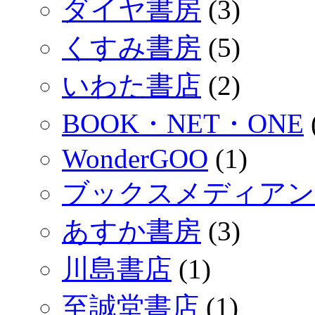
ダイヤ書房
(3)
くすみ書房
(5)
いわた書店
(2)
BOOK・NET・ONE
WonderGOO
(1)
ブックスメディアン
あすか書房
(3)
川島書店
(1)
至誠堂書店
(1)