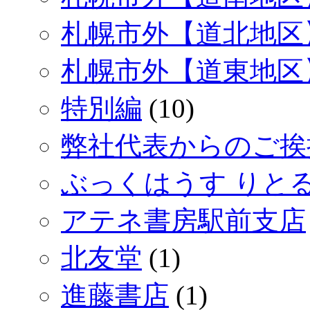
札幌市外【道北地区
札幌市外【道東地区
特別編
(10)
弊社代表からのご挨
ぶっくはうす りと
アテネ書房駅前支店
北友堂
(1)
進藤書店
(1)