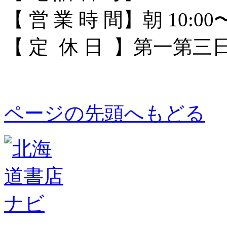
【 営 業 時 間】朝 10:00〜
【 定 休 日 】第一第
ページの先頭へもどる