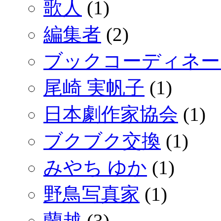
歌人
(1)
編集者
(2)
ブックコーディネー
尾崎 実帆子
(1)
日本劇作家協会
(1)
ブクブク交換
(1)
みやち ゆか
(1)
野鳥写真家
(1)
蘭越
(3)