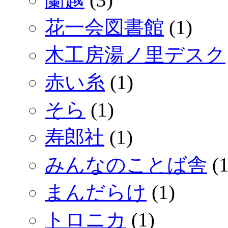
花一会図書館
(1)
木工房湯ノ里デスク
赤い糸
(1)
そら
(1)
寿郎社
(1)
みんなのことば舎
(1
まんだらけ
(1)
トロニカ
(1)