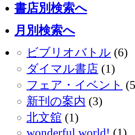
書店別検索へ
月別検索へ
ビブリオバトル
(6)
ダイマル書店
(1)
フェア・イベント
(5
新刊の案内
(3)
北文舘
(1)
wonderful world!
(1)