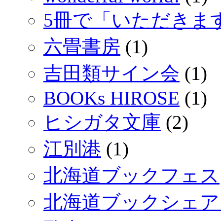
5冊で「いただきま
六畳書房
(1)
吉田類サイン会
(1)
BOOKs HIROSE
(1)
ヒシガタ文庫
(2)
江別港
(1)
北海道ブックフェス
北海道ブックシェア