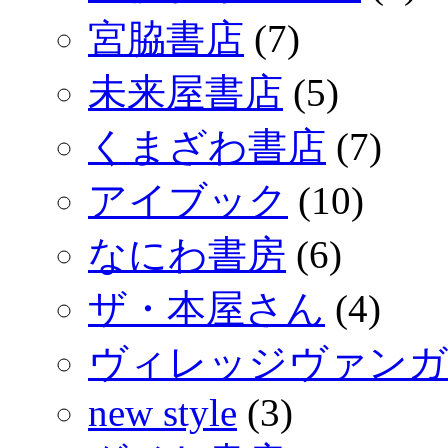
宮脇書店
(7)
未来屋書店
(5)
くまざわ書店
(7)
アイブック
(10)
なにわ書房
(6)
ザ・本屋さん
(4)
ヴィレッジヴァンガ
new style
(3)