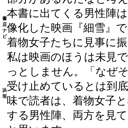
本書に出てくる男性陣は
書
像化した映画『細雪』で
店
ナ
ビ
着物女子たちに見事に
私は映画のほうは未見で
っとしません。「なぜ
受け止めているとは到
浜
垣
味で読者は、着物女子と
する男性陣、両方を見て