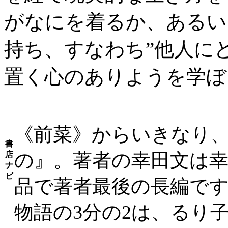
がなにを着るか、あるい
持ち、すなわち”他人に
置く心のありようを学ぼ
《前菜》からいきなり
書
の』。著者の幸田文は
店
ナ
ビ
品で著者最後の長編で
物語の3分の2は、るり