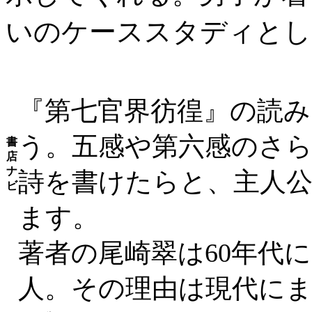
いのケーススタディとし
『第七官界彷徨』の読
う。五感や第六感のさら
書
店
ナ
詩を書けたらと、主人
ビ
ます。
著者の尾崎翠は60年代
人。その理由は現代に