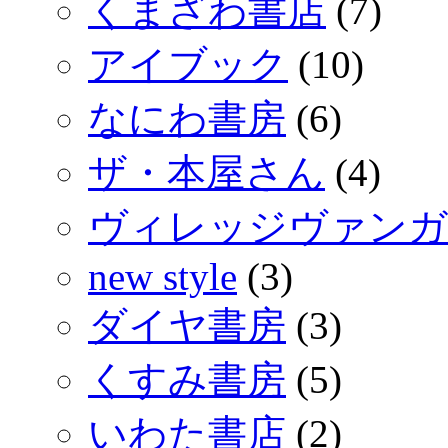
くまざわ書店
(7)
アイブック
(10)
なにわ書房
(6)
ザ・本屋さん
(4)
ヴィレッジヴァンガ
new style
(3)
ダイヤ書房
(3)
くすみ書房
(5)
いわた書店
(2)