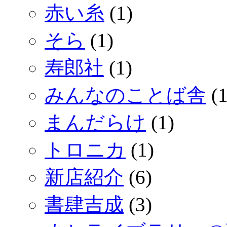
赤い糸
(1)
そら
(1)
寿郎社
(1)
みんなのことば舎
(1
まんだらけ
(1)
トロニカ
(1)
新店紹介
(6)
書肆吉成
(3)