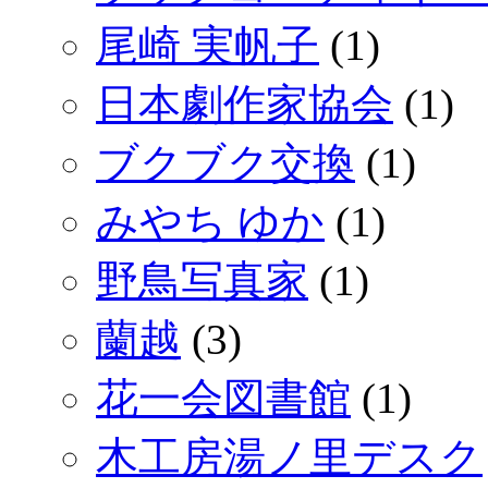
尾崎 実帆子
(1)
日本劇作家協会
(1)
ブクブク交換
(1)
みやち ゆか
(1)
野鳥写真家
(1)
蘭越
(3)
花一会図書館
(1)
木工房湯ノ里デスク