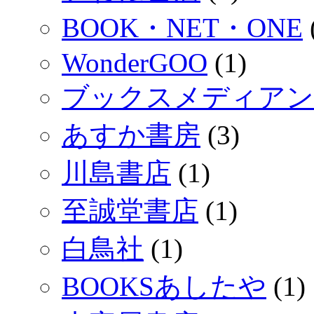
BOOK・NET・ONE
WonderGOO
(1)
ブックスメディアン
あすか書房
(3)
川島書店
(1)
至誠堂書店
(1)
白鳥社
(1)
BOOKSあしたや
(1)