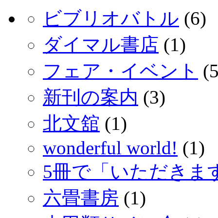
ビブリオバトル
(6)
ダイマル書店
(1)
フェア・イベント
(5
新刊の案内
(3)
北文舘
(1)
wonderful world!
(1)
5冊で「いただきま
六畳書房
(1)