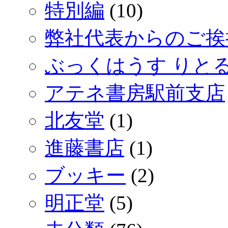
特別編
(10)
弊社代表からのご挨
ぶっくはうす りと
アテネ書房駅前支店
北友堂
(1)
進藤書店
(1)
ブッキー
(2)
明正堂
(5)