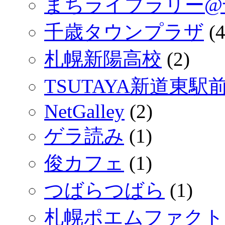
まちライブラリー@
千歳タウンプラザ
(4
札幌新陽高校
(2)
TSUTAYA新道東駅
NetGalley
(2)
ゲラ読み
(1)
俊カフェ
(1)
つばらつばら
(1)
札幌ポエムファクト