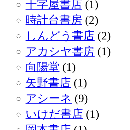
十字屋書店
(1)
時計台書房
(2)
しんどう書店
(2)
アカシヤ書房
(1)
向陽堂
(1)
矢野書店
(1)
アシーネ
(9)
いけだ書店
(1)
岡本書店
(1)