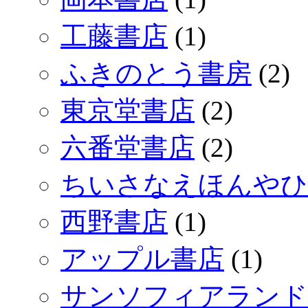
工藤書店
(1)
ふきのとう書房
(2)
東京堂書店
(2)
六番堂書店
(2)
ちいさなえほんやひ
西野書店
(1)
アップル書店
(1)
サンソフィアランド