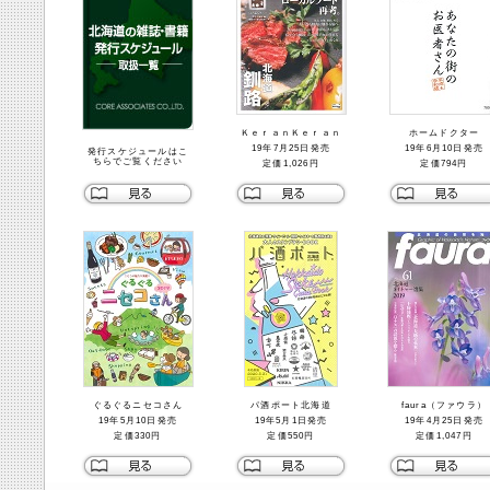
ＫｅｒａｎＫｅｒａｎ
ホームドクター
19年7月25日発売
19年6月10日発売
発行スケジュールはこ
ちらでご覧ください
定価1,026円
定価794円
ぐるぐるニセコさん
パ酒ポート北海道
faura（ファウラ）
19年5月10日発売
19年5月1日発売
19年4月25日発売
定価330円
定価550円
定価1,047円