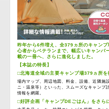
昨年から6件増え、全379ヵ所のキャン
心者からベテランまで、幅広いキャンパ
載の一冊へ、さらに進化しました。
【本誌の特長】
□北海道全域の主要キャンプ場379ヵ所
場内マップ、周辺地図、料金、設備、近隣施
ニ・温泉等）といった、スムーズなキャンプ
情報を網羅。
□好評企画「キャンプDEごはん」をさら